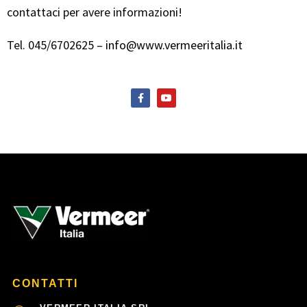
contattaci per avere informazioni!
Tel. 045/6702625 –
info@www.vermeeritalia.it
F
Y
a
o
c
u
e
t
b
u
o
b
o
e
k
-
f
CONTATTI