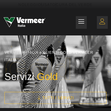
NOLEGGIO
USATO
CURA DEL VERDE
VERMEER ITALIA
»
CLIENTI GOLD VERMEER
Gold
ITALIA
Servizi
Gold
TUTTI I SERVIZI