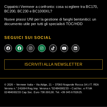
Cippatrici Vermeer a confronto: cosa scegliere tra BC170,
BC200, BC230 e BC1000XL?
Nuove prassi UNI per la gestione di fanghi bentonitici: un
documento utile per tutti gli specialisti TOC/HDD
SEGUICI SUI SOCIAL
F
F
I
I
T
Y
L
a
a
n
n
i
o
i
c
c
s
s
k
u
n
e
e
t
t
t
t
k
b
b
a
a
o
u
e
ISCRIVITI ALLA NEWSLETTER
o
o
g
g
k
b
d
o
o
r
r
e
i
k
k
a
a
n
m
m
©
2026
– Vermeer Italia – Via Adige, 21 – 37060 Nogarole Rocca (Vr) IT. REA
Verona n.° 241694 Reg.Imp. Verona n.°02484000233 – Cod.fisc. e P.IVA
02484000233 Cap.Soc. Euro 738.000,00. Tel.
+39 045 6702625
.