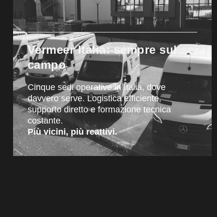
Vermeer Italia: sempre sul
campo
Cinque sedi operative in Italia, dove
davvero serve. Logistica efficiente,
supporto diretto e formazione tecnica
costante.
Più vicini, più reattivi.