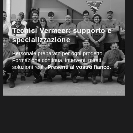
Tecnici Vermeer: supporto e
specializzazione
Personale preparato per ogni progetto.
Formazione continua, interventi mirati,
soluzioni reali.
Presenti al vostro fianco.