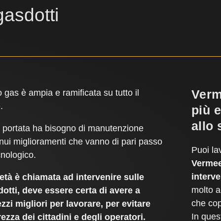
gasdotti
Verm
o gas è ampia e ramificata su tutto il
.
più 
allo 
a portata ha bisogno di manutenzione
inui miglioramenti che vanno di pari passo
Puoi la
cnologico.
Vermeer
interve
tà è chiamata ad intervenire sulle
molto a
otti, deve essere certa di avere a
che copr
zzi migliori per lavorare, per evitare
In ques
rezza dei cittadini e degli operatori.