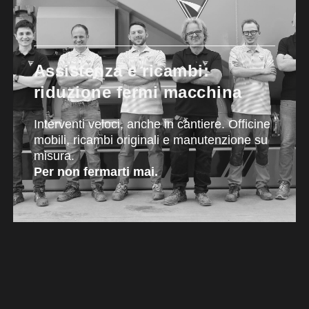
Assistenza e ricambi:
riduzione fermi macchina
Interventi veloci, anche in cantiere. Officine
mobili, ricambi originali e manutenzione su
misura.
Per non fermarti mai.