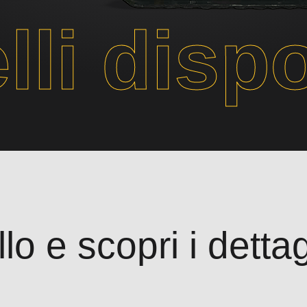
li dispo
o e scopri i dettagl