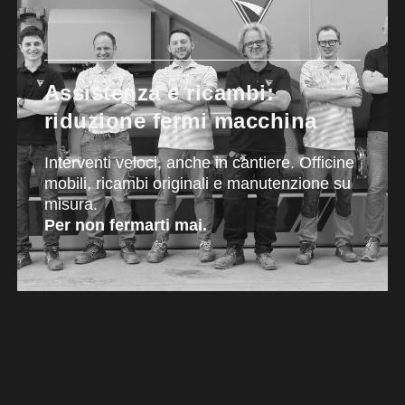
Assistenza e ricambi:
riduzione fermi macchina
Interventi veloci, anche in cantiere. Officine
mobili, ricambi originali e manutenzione su
misura.
Per non fermarti mai.