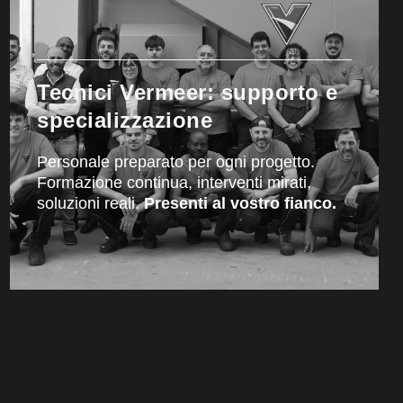
Tecnici Vermeer: supporto e
specializzazione
Personale preparato per ogni progetto.
Formazione continua, interventi mirati,
soluzioni reali.
Presenti al vostro fianco.