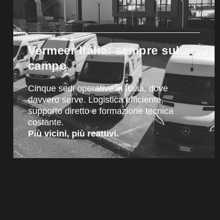
Vermeer Italia: sempre sul
campo
Cinque sedi operative in Italia, dove
davvero serve. Logistica efficiente,
supporto diretto e formazione tecnica
costante.
Più vicini, più reattivi.