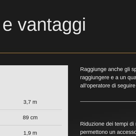
 e vantaggi
Raggiunge anche gli spa
raggiungere e a un qua
all’operatore di seguir
3,7 m
89 cm
Riduzione dei tempi di
permettono un accesso p
1,9 m