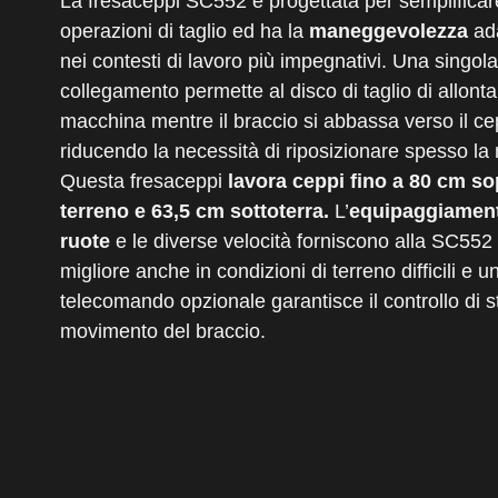
La fresaceppi SC552 è progettata per semplificar
operazioni di taglio ed ha la
maneggevolezza
ada
nei contesti di lavoro più impegnativi. Una singola
collegamento permette al disco di taglio di allonta
macchina mentre il braccio si abbassa verso il ce
riducendo la necessità di riposizionare spesso la
Questa fresaceppi
lavora ceppi fino a 80 cm sop
terreno e 63,5 cm sottoterra.
L’
equipaggiament
ruote
e le diverse velocità forniscono alla SC552 
migliore anche in condizioni di terreno difficili e u
telecomando opzionale garantisce il controllo di s
movimento del braccio.