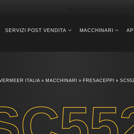
NOLEGGIO
USATO
CURA D
SERVIZI POST VENDITA
MACCHINARI
AP
VERMEER ITALIA
»
MACCHINARI
»
FRESACEPPI
»
SC55
SC55