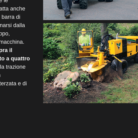
e le
tta anche
 barra di
narsi dalla
ppo,
 macchina.
ra il
o a quattro
la trazione
n
terzata e di