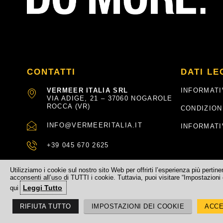
CONTATTI
DATI LE
VERMEER ITALIA SRL
INFORMATI
VIA ADIGE, 21 – 37060 NOGAROLE
ROCCA (VR)
CONDIZION
INFO@VERMEERITALIA.IT
INFORMATI
+39 045 670 2625
Utilizziamo i cookie sul nostro sito Web per offrirti l’esperienza più pertin
acconsenti all’uso di TUTTI i cookie. Tuttavia, puoi visitare “Impostazioni 
Leggi Tutto
qui
©
2026
– Vermeer Italia – Via Adige, 21 – 37060 Nogarole Rocca (
RIFIUTA TUTTO
IMPOSTAZIONI DEI COOKIE
ACCE