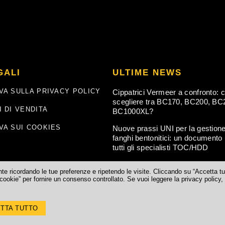
GALI
ULTIME NEWS
VA SULLA PRIVACY POLICY
Cippatrici Vermeer a confronto: 
scegliere tra BC170, BC200, BC
I DI VENDITA
BC1000XL?
VA SUI COOKIES
Nuove prassi UNI per la gestione
fanghi bentonitici: un documento u
tutti gli specialisti TOC/HDD
ente ricordando le tue preferenze e ripetendo le visite. Cliccando su “Accetta tu
cookie” per fornire un consenso controllato. Se vuoi leggere la privacy policy,
Vr) IT. REA Verona n.° 241694 Reg.Imp. Verona n.°02484000233 – Cod.fisc. e 
TTA TUTTO