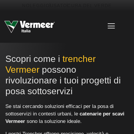
NOLEGGIO
USATO
CURA DEL VERDE
Scopri come i
trencher
Vermeer
possono
rivoluzionare i tuoi progetti di
posa sottoservizi
Se stai cercando soluzioni efficaci per la posa di
sottoservizi in contesti urbani, le
catenarie per scavi
Vermeer
sono la soluzione ideale.
I nostri Trencher offrono precisione, velocità e