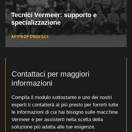
Tecnici Vermeer: supporto e
Personale preparato per ogni progetto.
specializzazione
Formazione continua, interventi mirati, soluzioni
reali.
APPROFONDISCI
Presenti al vostro fianco.
Contattaci per maggiori
informazioni
Compila il modulo sottostante e uno dei nostri
esperti ti contatterà al più presto per fornirti tutte
le informazioni di cui hai bisogno sulle macchine
Vermeer e per assisterti nella scelta della
soluzione più adatta alle tue esigenze.