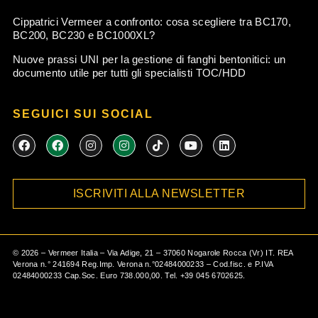
Cippatrici Vermeer a confronto: cosa scegliere tra BC170,
BC200, BC230 e BC1000XL?
Nuove prassi UNI per la gestione di fanghi bentonitici: un
documento utile per tutti gli specialisti TOC/HDD
SEGUICI SUI SOCIAL
F
F
I
I
T
Y
L
a
a
n
n
i
o
i
c
c
s
s
k
u
n
e
e
t
t
t
t
k
b
b
a
a
o
u
e
ISCRIVITI ALLA NEWSLETTER
o
o
g
g
k
b
d
o
o
r
r
e
i
k
k
a
a
n
m
m
©
2026
– Vermeer Italia – Via Adige, 21 – 37060 Nogarole Rocca (Vr) IT. REA
Verona n.° 241694 Reg.Imp. Verona n.°02484000233 – Cod.fisc. e P.IVA
02484000233 Cap.Soc. Euro 738.000,00. Tel.
+39 045 6702625
.