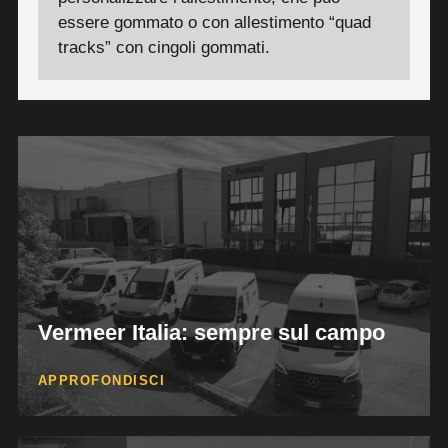
essere gommato o con allestimento “quad
tracks” con cingoli gommati.
Cinque sedi operative in Italia, dove davvero
Vermeer Italia: sempre sul campo
serve. Logistica efficiente, supporto diretto e
formazione tecnica costante.
APPROFONDISCI
Più vicini, più reattivi.