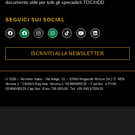
documento utile per tutti gli specialisti TOC/HDD
SEGUICI SUI SOCIAL
F
F
I
I
T
Y
L
a
a
n
n
i
o
i
c
c
s
s
k
u
n
e
e
t
t
t
t
k
b
b
a
a
o
u
e
ISCRIVITI ALLA NEWSLETTER
o
o
g
g
k
b
d
o
o
r
r
e
i
k
k
a
a
n
m
m
©
2026
– Vermeer Italia – Via Adige, 21 – 37060 Nogarole Rocca (Vr) IT. REA
Verona n.° 241694 Reg.Imp. Verona n.°02484000233 – Cod.fisc. e P.IVA
02484000233 Cap.Soc. Euro 738.000,00. Tel.
+39 045 6702625
.