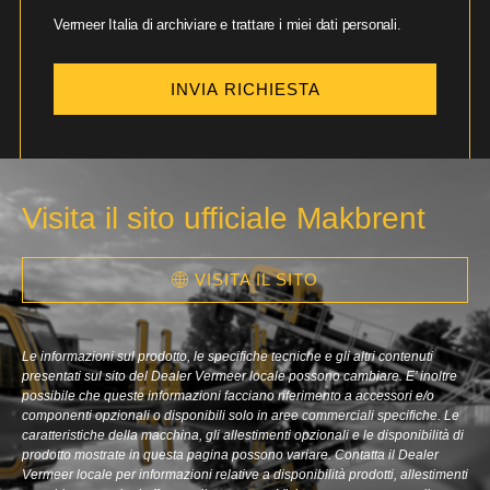
Vermeer Italia di archiviare e trattare i miei dati personali.
INVIA RICHIESTA
Visita il sito ufficiale Makbrent
VISITA IL SITO
Le informazioni sul prodotto, le specifiche tecniche e gli altri contenuti
presentati sul sito del Dealer Vermeer locale possono cambiare. E’ inoltre
possibile che queste informazioni facciano riferimento a accessori e/o
componenti opzionali o disponibili solo in aree commerciali specifiche. Le
caratteristiche della macchina, gli allestimenti opzionali e le disponibilità di
prodotto mostrate in questa pagina possono variare. Contatta il Dealer
Vermeer locale per informazioni relative a disponibilità prodotti, allestimenti