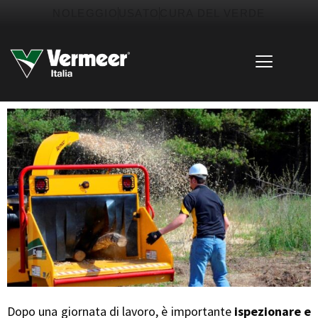
Vai
contenuto
NOLEGGIO
USATO
CURA DEL VERDE
al
contenuto
Dopo una giornata di lavoro, è importante
ispezionare e