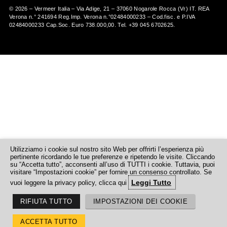
©
2026
– Vermeer Italia – Via Adige, 21 – 37060 Nogarole Rocca (Vr) IT. REA
Verona n.° 241694 Reg.Imp. Verona n.°02484000233 – Cod.fisc. e P.IVA
02484000233 Cap.Soc. Euro 738.000,00. Tel.
+39 045 6702625
.
Utilizziamo i cookie sul nostro sito Web per offrirti l’esperienza più
pertinente ricordando le tue preferenze e ripetendo le visite. Cliccando
su “Accetta tutto”, acconsenti all’uso di TUTTI i cookie. Tuttavia, puoi
visitare “Impostazioni cookie” per fornire un consenso controllato. Se
Leggi Tutto
vuoi leggere la privacy policy, clicca qui
RIFIUTA TUTTO
IMPOSTAZIONI DEI COOKIE
ACCETTA TUTTO