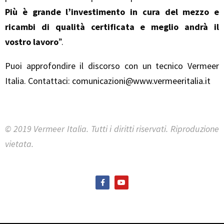
Più è grande l’investimento in cura del mezzo e
ricambi di qualità certificata e meglio andrà il
vostro lavoro
”.
Puoi approfondire il discorso con un tecnico Vermeer
Italia. Contattaci:
comunicazioni@www.vermeeritalia.it
© 2019 Vermeer Italia. Tutti i diritti riservati. Riproduzione
vietata.
F
Y
a
o
c
u
e
t
b
u
o
b
o
e