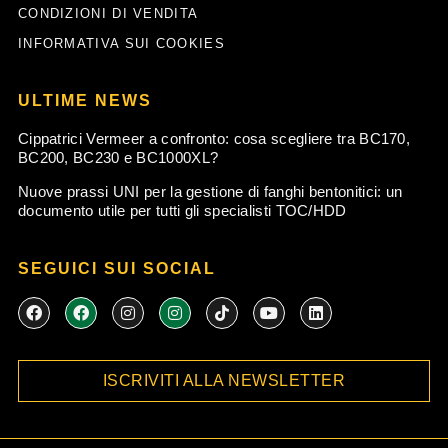
CONDIZIONI DI VENDITA
INFORMATIVA SUI COOKIES
ULTIME NEWS
Cippatrici Vermeer a confronto: cosa scegliere tra BC170,
BC200, BC230 e BC1000XL?
Nuove prassi UNI per la gestione di fanghi bentonitici: un
documento utile per tutti gli specialisti TOC/HDD
SEGUICI SUI SOCIAL
F
F
I
I
T
Y
L
a
a
n
n
i
o
i
c
c
s
s
k
u
n
e
e
t
t
t
t
k
b
b
a
a
o
u
e
ISCRIVITI ALLA NEWSLETTER
o
o
g
g
k
b
d
o
o
r
r
e
i
k
k
a
a
n
m
m