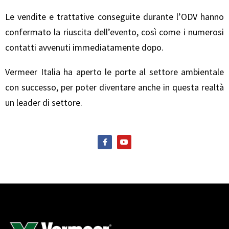
Le vendite e trattative conseguite durante l’ODV hanno
confermato la riuscita dell’evento, così come i numerosi
contatti avvenuti immediatamente dopo.
Vermeer Italia ha aperto le porte al settore ambientale
con successo, per poter diventare anche in questa realtà
un leader di settore.
F
Y
a
o
c
u
e
t
b
u
o
b
o
e
k
-
f