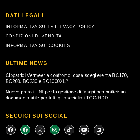
DATI LEGALI
INFORMATIVA SULLA PRIVACY POLICY
CONDIZIONI DI VENDITA
INFORMATIVA SUI COOKIES
ULTIME NEWS
Cippatrici Vermeer a confronto: cosa scegliere tra BC170,
BC200, BC230 e BC1000XL?
Nuove prassi UNI per la gestione di fanghi bentonitici: un
documento utile per tutti gli specialisti TOC/HDD
SEGUICI SUI SOCIAL
F
F
I
I
T
Y
L
a
a
n
n
i
o
i
c
c
s
s
k
u
n