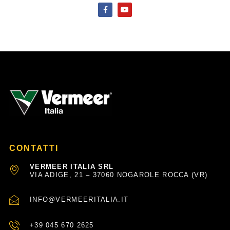
F
Y
a
o
c
u
e
t
b
u
o
b
o
e
k
-
f
CONTATTI
VERMEER ITALIA SRL
VIA ADIGE, 21 – 37060 NOGAROLE ROCCA (VR)
INFO@VERMEERITALIA.IT
+39 045 670 2625