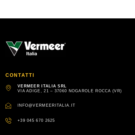
e
t
b
u
o
b
o
e
k
-
f
CONTATTI
VERMEER ITALIA SRL
VIA ADIGE, 21 – 37060 NOGAROLE ROCCA (VR)
INFO@VERMEERITALIA.IT
+39 045 670 2625