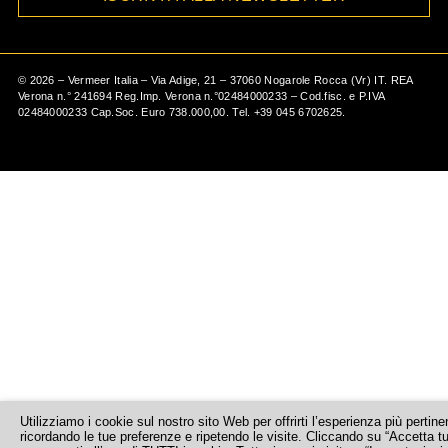
o
o
r
r
e
i
k
k
a
a
n
m
m
©
2026
– Vermeer Italia – Via Adige, 21 – 37060 Nogarole Rocca (Vr) IT. REA
Verona n.° 241694 Reg.Imp. Verona n.°02484000233 – Cod.fisc. e P.IVA
02484000233 Cap.Soc. Euro 738.000,00. Tel.
+39 045 6702625
.
Utilizziamo i cookie sul nostro sito Web per offrirti l’esperienza più pertine
ricordando le tue preferenze e ripetendo le visite. Cliccando su “Accetta tu