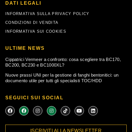
DATI LEGALI
INFORMATIVA SULLA PRIVACY POLICY
CONDIZIONI DI VENDITA
INFORMATIVA SUI COOKIES
ULTIME NEWS
Cippatrici Vermeer a confronto: cosa scegliere tra BC170,
BC200, BC230 e BC1000XL?
Nuove prassi UNI per la gestione di fanghi bentonitici: un
documento utile per tutti gli specialisti TOC/HDD
SEGUICI SUI SOCIAL
F
F
I
I
T
Y
L
a
a
n
n
i
o
i
c
c
s
s
k
u
n
e
e
t
t
t
t
k
b
b
a
a
o
u
e
ISCRIVITI ALLA NEWSLETTER
o
o
g
g
k
b
d