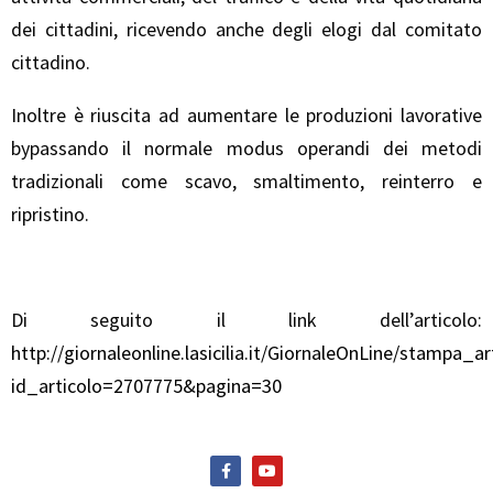
dei cittadini, ricevendo anche degli elogi dal comitato
cittadino.
Inoltre è riuscita ad aumentare le produzioni lavorative
bypassando il normale modus operandi dei metodi
tradizionali come scavo, smaltimento, reinterro e
ripristino.
Di seguito il link dell’articolo:
http://giornaleonline.lasicilia.it/GiornaleOnLine/stampa_ar
id_articolo=2707775&pagina=30
F
Y
a
o
c
u