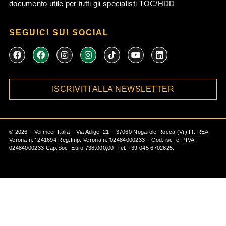
documento utile per tutti gli specialisti TOC/HDD
SEGUICI SUI SOCIAL
F
F
I
I
T
Y
L
a
a
n
n
i
o
i
c
c
s
s
k
u
n
e
e
t
t
t
t
k
b
b
a
a
o
u
e
ISCRIVITI ALLA NEWSLETTER
o
o
g
g
k
b
d
o
o
r
r
e
i
k
k
a
a
n
m
m
©
2026
– Vermeer Italia – Via Adige, 21 – 37060 Nogarole Rocca (Vr) IT. REA
Verona n.° 241694 Reg.Imp. Verona n.°02484000233 – Cod.fisc. e P.IVA
02484000233 Cap.Soc. Euro 738.000,00. Tel.
+39 045 6702625
.