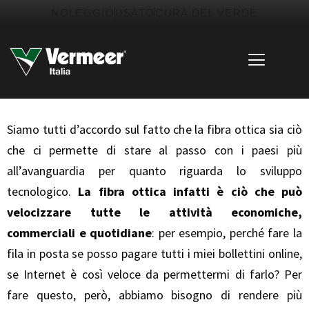
Vai
contenuto
NOLEGGIO
USATO
CURA DEL VERDE
al
contenuto
Siamo tutti d’accordo sul fatto che la fibra ottica sia ciò
che ci permette di stare al passo con i paesi più
all’avanguardia per quanto riguarda lo sviluppo
tecnologico.
La fibra ottica infatti è ciò che può
velocizzare tutte le attività economiche,
commerciali e quotidiane
: per esempio, perché fare la
fila in posta se posso pagare tutti i miei bollettini online,
se Internet è così veloce da permettermi di farlo? Per
fare questo, però, abbiamo bisogno di rendere più