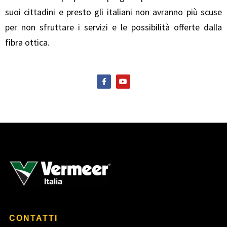
suoi cittadini e presto gli italiani non avranno più scuse
per non sfruttare i servizi e le possibilità offerte dalla
fibra ottica.
F
Y
a
o
c
u
e
t
b
u
o
b
o
e
k
-
f
CONTATTI