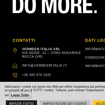
CONTATTI
DATI LE
VERMEER ITALIA SRL
INFORMATI
VIA ADIGE, 21 – 37060 NOGAROLE
ROCCA (VR)
CONDIZION
INFO@VERMEERITALIA.IT
INFORMATI
+39 045 670 2625
Utilizziamo i cookie sul nostro sito Web per offrirti l’esperienza più pertin
acconsenti all’uso di TUTTI i cookie. Tuttavia, puoi visitare “Impostazioni 
Leggi Tutto
qui
©
2026
– Vermeer Italia – Via Adige, 21 – 37060 Nogarole Rocca (
RIFIUTA TUTTO
IMPOSTAZIONI DEI COOKIE
ACCE