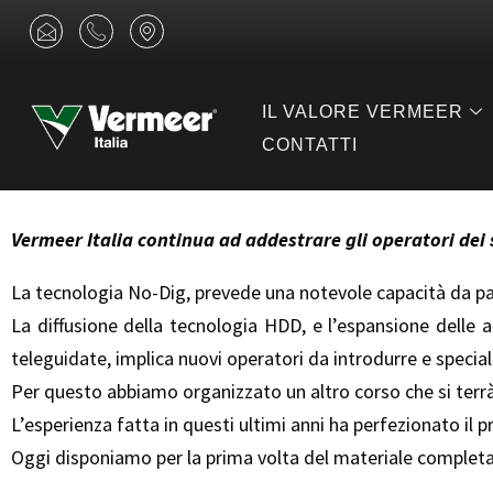
Vai
contenuto
I
I
I
c
c
c
al
o
o
o
n
n
n
contenuto
-
-
-
IL VALORE VERMEER
e
p
m
n
h
a
CONTATTI
v
o
p
e
n
-
l
e
m
o
-
a
p
c
r
Vermeer Italia continua ad addestrare gli operatori dei s
e
a
k
3
l
e
l
r
La tecnologia No-Dig, prevede una notevole capacità da part
1
La diffusione della tecnologia HDD, e l’espansione delle a
teleguidate, implica nuovi operatori da introdurre e special
Per questo abbiamo organizzato un altro corso che si terrà
L’esperienza fatta in questi ultimi anni ha perfezionato il 
Oggi disponiamo per la prima volta del materiale completa