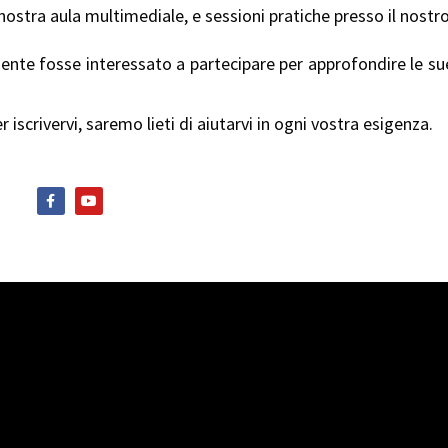
 nostra aula multimediale, e sessioni pratiche presso il nost
 cliente fosse interessato a partecipare per approfondire le s
 iscrivervi, saremo lieti di aiutarvi in ogni vostra esigenza.
F
Y
a
o
c
u
e
t
b
u
o
b
o
e
k
-
f