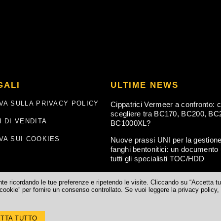
GALI
ULTIME NEWS
VA SULLA PRIVACY POLICY
Cippatrici Vermeer a confronto: 
scegliere tra BC170, BC200, BC
I DI VENDITA
BC1000XL?
VA SUI COOKIES
Nuove prassi UNI per la gestione
fanghi bentonitici: un documento u
tutti gli specialisti TOC/HDD
ente ricordando le tue preferenze e ripetendo le visite. Cliccando su “Accetta tu
cookie” per fornire un consenso controllato. Se vuoi leggere la privacy policy,
Vr) IT. REA Verona n.° 241694 Reg.Imp. Verona n.°02484000233 – Cod.fisc. e 
TTA TUTTO