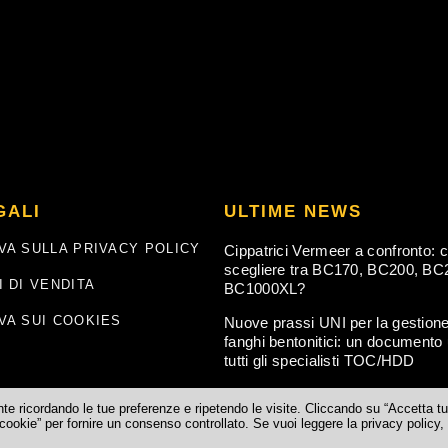
GALI
ULTIME NEWS
VA SULLA PRIVACY POLICY
Cippatrici Vermeer a confronto: 
scegliere tra BC170, BC200, BC
I DI VENDITA
BC1000XL?
VA SUI COOKIES
Nuove prassi UNI per la gestione
fanghi bentonitici: un documento u
tutti gli specialisti TOC/HDD
ente ricordando le tue preferenze e ripetendo le visite. Cliccando su “Accetta tu
cookie” per fornire un consenso controllato. Se vuoi leggere la privacy policy,