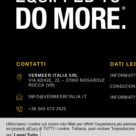
CONTATTI
DATI LE
VERMEER ITALIA SRL
INFORMATI
VIA ADIGE, 21 – 37060 NOGAROLE
ROCCA (VR)
CONDIZION
INFO@VERMEERITALIA.IT
INFORMATI
+39 045 670 2625
Utilizziamo i cookie sul nostro sito Web per offrirti l’esperienza più pertin
acconsenti all’uso di TUTTI i cookie. Tuttavia, puoi visitare “Impostazioni 
Leggi Tutto
qui