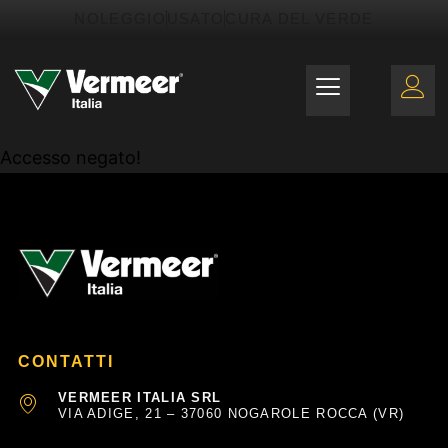
Vai
contenuto
NOLEGGIO
USATO
CURA DEL VERDE
al
contenuto
Accesso negato!
CONTATTI
VERMEER ITALIA SRL
VIA ADIGE, 21 – 37060 NOGAROLE ROCCA (VR)