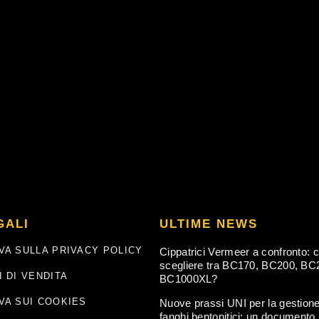
GALI
ULTIME NEWS
VA SULLA PRIVACY POLICY
Cippatrici Vermeer a confronto: 
scegliere tra BC170, BC200, BC
I DI VENDITA
BC1000XL?
VA SUI COOKIES
Nuove prassi UNI per la gestione
fanghi bentonitici: un documento u