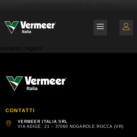
Vai
contenuto
NOLEGGIO
USATO
CURA DEL VERDE
al
contenuto
Accesso negato!
CONTATTI
VERMEER ITALIA SRL
VIA ADIGE, 21 – 37060 NOGAROLE ROCCA (VR)