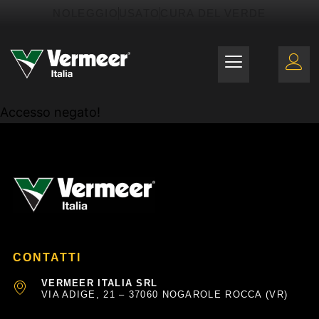
Vai
contenuto
NOLEGGIO
USATO
CURA DEL VERDE
al
contenuto
Accesso negato!
CONTATTI
VERMEER ITALIA SRL
VIA ADIGE, 21 – 37060 NOGAROLE ROCCA (VR)