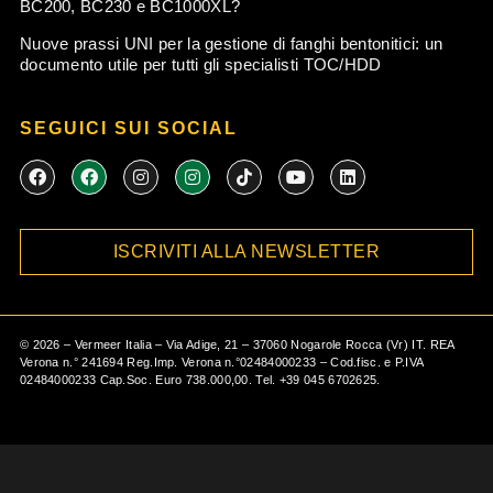
BC200, BC230 e BC1000XL?
Nuove prassi UNI per la gestione di fanghi bentonitici: un
documento utile per tutti gli specialisti TOC/HDD
SEGUICI SUI SOCIAL
F
F
I
I
T
Y
L
a
a
n
n
i
o
i
c
c
s
s
k
u
n
e
e
t
t
t
t
k
b
b
a
a
o
u
e
ISCRIVITI ALLA NEWSLETTER
o
o
g
g
k
b
d
o
o
r
r
e
i
k
k
a
a
n
m
m
©
2026
– Vermeer Italia – Via Adige, 21 – 37060 Nogarole Rocca (Vr) IT. REA
Verona n.° 241694 Reg.Imp. Verona n.°02484000233 – Cod.fisc. e P.IVA
02484000233 Cap.Soc. Euro 738.000,00. Tel.
+39 045 6702625
.