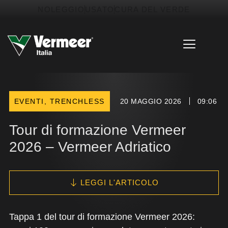
Vai
contenuto
NOLEGGIO
USATO
CURA DEL VERDE
al
contenuto
EVENTI
,
TRENCHLESS
20 MAGGIO 2026
09:06
Tour di formazione Vermeer
2026 – Vermeer Adriatico
LEGGI L'ARTICOLO
Tappa 1 del tour di formazione Vermeer 2026: