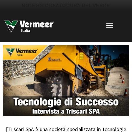
Vai
contenuto
NOLEGGIO
USATO
CURA DEL VERDE
al
contenuto
[
Triscari SpA
è una società specializzata in tecnologie