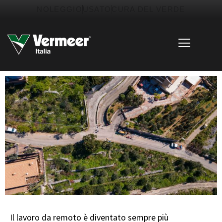
Vai
contenuto
NOLEGGIO
USATO
CURA DEL VERDE
al
contenuto
Il lavoro da remoto è diventato sempre più