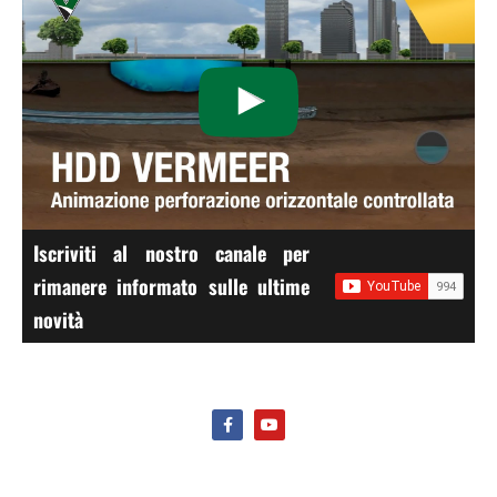
Iscriviti al nostro canale per
rimanere informato sulle ultime
novità
F
Y
a
o
c
u
e
t
b
u
o
b