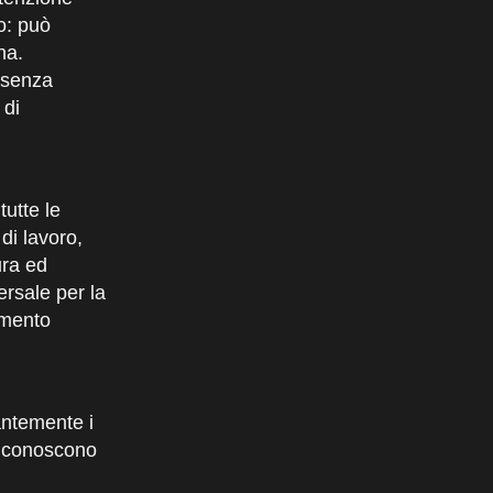
o: può
na.
e senza
 di
utte le
di lavoro,
ura ed
ersale per la
imento
tantemente i
ti conoscono