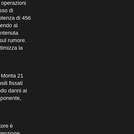
 operazioni
sso di
otenza di 456
tendo al
ontenuta
 sul rumore.
timizza la
o. Monta 21
ili fissati
ndo danni ai
omponente,
tore è
utenzione