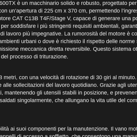
3600TX è un macchinario solido e robusto, progettato per
 con un’apertura di 225 cm x 370 cm, permettendo l’ingre
 motore CAT C13B T4F/Stage V, capace di generare una p
r soddisfare i più stringenti requisiti ambientali, garan
 di lavoro più impegnative. La rumorosità del motore è c
ambienti urbani o dove è richiesto il rispetto delle norme
issione meccanica diretta reversibile. Questo sistema ot
del processo di triturazione.
 metri, con una velocità di rotazione di 30 giri al minut
 alle sollecitazioni del lavoro quotidiano. Grazie agli utens
ti, mantenendo gli utensili stabili in posizione, e prevene
li, saldati singolarmente, che allungano la vita utile del c
bilità ai suoi componenti per la manutenzione. Il vano mo
 pannelli di accesso a soffietto, che consentono una man