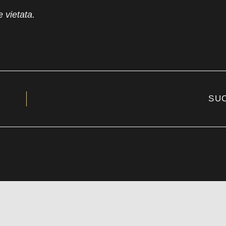
e vietata.
SU