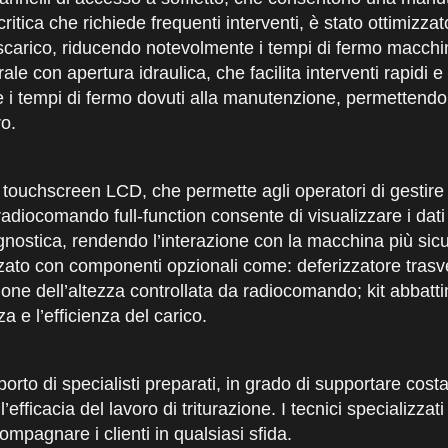
tica che richiede frequenti interventi, è stato ottimizzat
 scarico, riducendo notevolmente i tempi di fermo macchi
le con apertura idraulica, che facilita interventi rapidi 
e i tempi di fermo dovuti alla manutenzione, permettendo
ro.
touchscreen LCD, che permette agli operatori di gestire t
radiocomando full-function consente di visualizzare i dati 
agnostica, rendendo l’interazione con la macchina più sic
zzato con componenti opzionali come: deferizzatore trasv
ione dell’altezza controllata da radiocomando; kit abbatt
za e l’efficienza del carico.
porto di specialisti preparati, in grado di supportare cos
fficacia del lavoro di triturazione. I tecnici specializza
mpagnare i clienti in qualsiasi sfida.