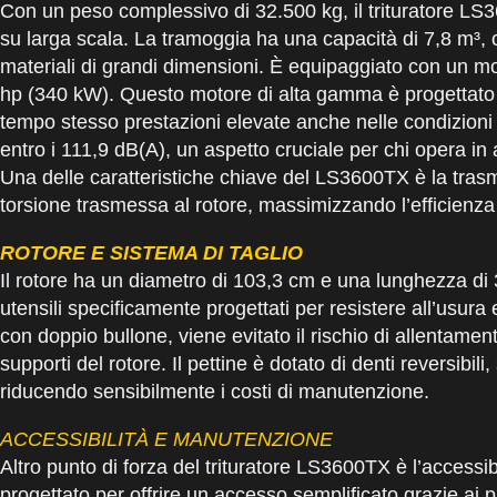
Con un peso complessivo di 32.500 kg, il trituratore LS
su larga scala. La tramoggia ha una capacità di 7,8 m³,
materiali di grandi dimensioni. È equipaggiato con un
hp (340 kW). Questo motore di alta gamma è progettato pe
tempo stesso prestazioni elevate anche nelle condizioni
entro i 111,9 dB(A), un aspetto cruciale per chi opera in 
Una delle caratteristiche chiave del LS3600TX è la trasm
torsione trasmessa al rotore, massimizzando l’efficienza 
ROTORE E SISTEMA DI TAGLIO
Il rotore ha un diametro di 103,3 cm e una lunghezza di 3
utensili specificamente progettati per resistere all’usura e
con doppio bullone, viene evitato il rischio di allentamen
supporti del rotore. Il pettine è dotato di denti reversibi
riducendo sensibilmente i costi di manutenzione.
ACCESSIBILITÀ E MANUTENZIONE
Altro punto di forza del trituratore LS3600TX è l’accessi
progettato per offrire un accesso semplificato grazie ai