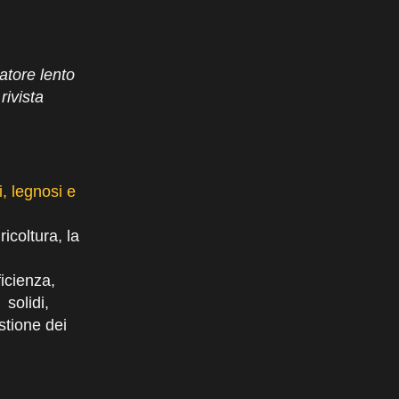
atore lento
rivista
i, legnosi e
icoltura, la
ficienza,
 solidi,
stione dei