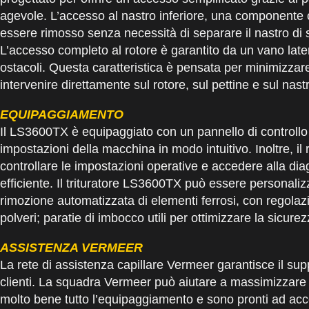
agevole. L’accesso al nastro inferiore, una componente cri
essere rimosso senza necessità di separare il nastro di
L’accesso completo al rotore è garantito da un vano latera
ostacoli. Questa caratteristica è pensata per minimizzar
intervenire direttamente sul rotore, sul pettine e sul nast
EQUIPAGGIAMENTO
Il LS3600TX è equipaggiato con un pannello di controllo 
impostazioni della macchina in modo intuitivo. Inoltre, il 
controllare le impostazioni operative e accedere alla di
efficiente. Il trituratore LS3600TX può essere personali
rimozione automatizzata di elementi ferrosi, con regolaz
polveri; paratie di imbocco utili per ottimizzare la sicurez
ASSISTENZA VERMEER
La rete di assistenza capillare Vermeer garantisce il sup
clienti. La squadra Vermeer può aiutare a massimizzare l’e
molto bene tutto l’equipaggiamento e sono pronti ad acco