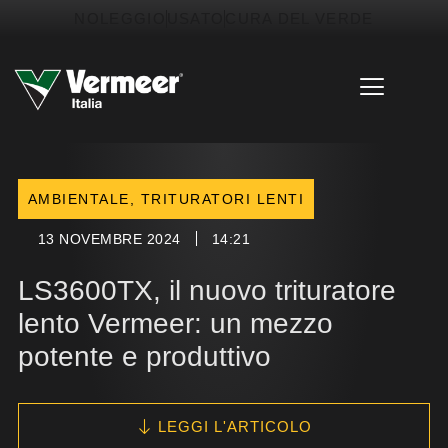
Vai
contenuto
NOLEGGIO
USATO
CURA DEL VERDE
al
contenuto
AMBIENTALE
,
TRITURATORI LENTI
13 NOVEMBRE 2024
14:21
LS3600TX, il nuovo trituratore
lento Vermeer: un mezzo
potente e produttivo
LEGGI L'ARTICOLO