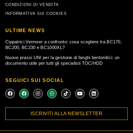
CONDIZIONI DI VENDITA
INFORMATIVA SUI COOKIES
ULTIME NEWS
Cippatrici Vermeer a confronto: cosa scegliere tra BC170,
BC200, BC230 e BC1000XL?
Nuove prassi UNI per la gestione di fanghi bentonitici: un
documento utile per tutti gli specialisti TOC/HDD
SEGUICI SUI SOCIAL
F
F
I
I
T
Y
L
a
a
n
n
i
o
i
c
c
s
s
k
u
n
e
e
t
t
t
t
k
b
b
a
a
o
u
e
ISCRIVITI ALLA NEWSLETTER
o
o
g
g
k
b
d
o
o
r
r
e
i
k
k
a
a
n
m
m