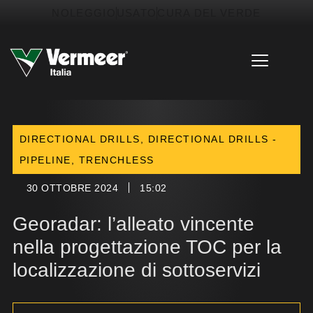
Vai
contenuto
NOLEGGIO
USATO
CURA DEL VERDE
al
contenuto
DIRECTIONAL DRILLS
,
DIRECTIONAL DRILLS -
PIPELINE
,
TRENCHLESS
30 OTTOBRE 2024
15:02
Georadar: l’alleato vincente
nella progettazione TOC per la
localizzazione di sottoservizi