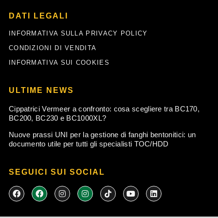
DATI LEGALI
INFORMATIVA SULLA PRIVACY POLICY
CONDIZIONI DI VENDITA
INFORMATIVA SUI COOKIES
ULTIME NEWS
Cippatrici Vermeer a confronto: cosa scegliere tra BC170,
BC200, BC230 e BC1000XL?
Nuove prassi UNI per la gestione di fanghi bentonitici: un
documento utile per tutti gli specialisti TOC/HDD
SEGUICI SUI SOCIAL
F
F
I
I
T
Y
L
a
a
n
n
i
o
i
c
c
s
s
k
u
n
e
e
t
t
t
t
k