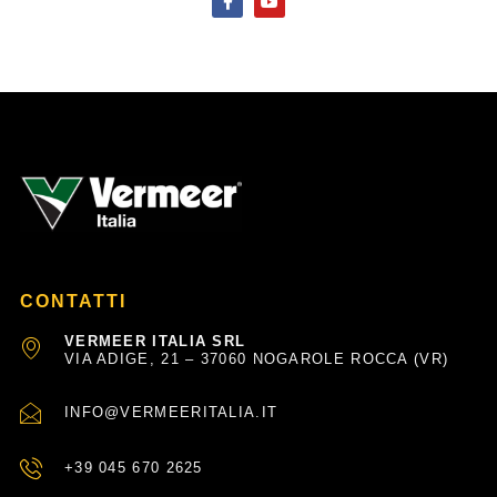
a
o
c
u
e
t
b
u
o
b
o
e
k
-
f
CONTATTI
VERMEER ITALIA SRL
VIA ADIGE, 21 – 37060 NOGAROLE ROCCA (VR)
INFO@VERMEERITALIA.IT
+39 045 670 2625