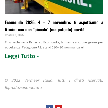
Ecomondo 2025, 4 – 7 novembre: ti aspettiamo a
Rimini con una “piccola” (ma potente) novità.
Ottobre 8, 2025
TI aspettiamo a Rimini ad Ecomondo, la manifestazione green per
eccellenza. Padiglione A3, stand 510-410: non mancare!
Leggi Tutto »
© 2022 Vermeer Italia. Tutti i diritti riservati.
Riproduzione vietata
F
Y