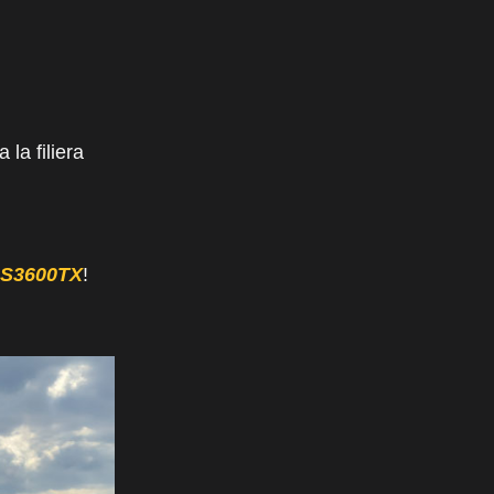
 la filiera
 LS3600TX
!