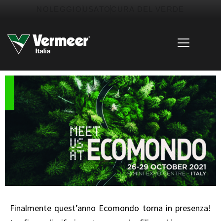
Vai
contenuto
NOLEGGIO
USATO
CURA DEL VERDE
al
contenuto
Finalmente quest’anno Ecomondo torna in presenza!