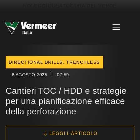
Vai
contenuto
NOLEGGIO
USATO
CURA DEL VERDE
al
contenuto
DIRECTIONAL DRILLS
,
TRENCHLESS
6 AGOSTO 2025
07:59
Cantieri TOC / HDD e strategie
per una pianificazione efficace
della perforazione
LEGGI L'ARTICOLO