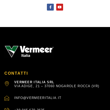
F
Y
a
o
c
u
e
t
b
u
o
b
o
e
k
-
f
CONTATTI
VERMEER ITALIA SRL
VIA ADIGE, 21 – 37060 NOGAROLE ROCCA (VR)
INFO@VERMEERITALIA.IT