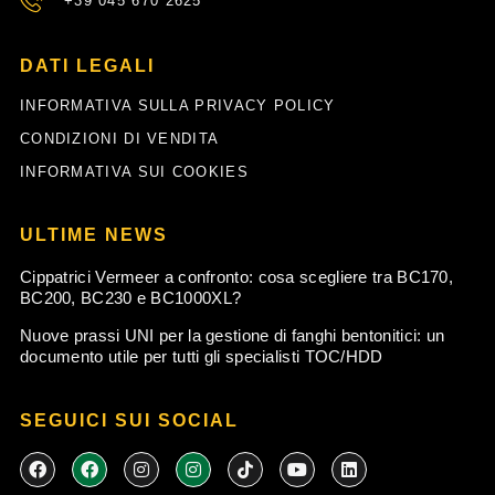
+39 045 670 2625
DATI LEGALI
INFORMATIVA SULLA PRIVACY POLICY
CONDIZIONI DI VENDITA
INFORMATIVA SUI COOKIES
ULTIME NEWS
Cippatrici Vermeer a confronto: cosa scegliere tra BC170,
BC200, BC230 e BC1000XL?
Nuove prassi UNI per la gestione di fanghi bentonitici: un
documento utile per tutti gli specialisti TOC/HDD
SEGUICI SUI SOCIAL
F
F
I
I
T
Y
L
a
a
n
n
i
o
i
c
c
s
s
k
u
n