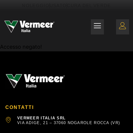
Vai
contenuto
NOLEGGIO
USATO
CURA DEL VERDE
al
contenuto
Accesso negato!
CONTATTI
VERMEER ITALIA SRL
VIA ADIGE, 21 – 37060 NOGAROLE ROCCA (VR)