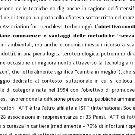
sione delle tecniche no-dig anche in ragione dell’intensifi
 ordine di tempo: un protocollo d’intesa sottoscritto nel ma
an Association for Trenchless Technology).
L’obiettivo cond
liane conoscenze e vantaggi delle metodiche “senza
ermini ambientali, ma anche economici (nessun ricorso a sca
e ridotti), in una piena logica terotecnologica, potremmo dire
me occasione di miglioramento attraverso la tecnologia (i
zen”, che letteralmente significa “cambia in meglio”), che
io dedicato al contesto istituzionale in cui si colloca 
le di categoria nata nel 1994 con l’obiettivo di promuov
ess, favorendone la diffusione presso enti, pubbliche ammini
ercatori. IATT è tra l’altro affiliata a ISTT (International Soc
28 associazioni in rappresentanza di 33 Paesi. IATT di f
la sicurezza in cantiere (mediamente – 70% di infortuni risp
ere gli esperti di settore) si accompagna a un risparmio signi