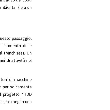
mbientali) e a un
questo passaggio,
ull’aumento delle
el trenchless). Un
ni di attività nel
ratori di macchine
zza periodicamente
 il progetto “HDD
oscere meglio una