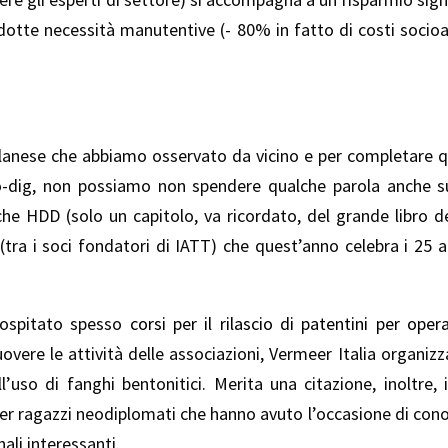
dotte necessità manutentive (- 80% in fatto di costi socioa
 Milanese che abbiamo osservato da vicino e per completare 
 no-dig, non possiamo non spendere qualche parola anche s
iche HDD (solo un capitolo, va ricordato, del grande libro d
tra i soci fondatori di IATT) che quest’anno celebra i 25 an
 ospitato spesso
corsi per il rilascio di patentini per ope
overe le attività delle associazioni, Vermeer Italia organi
’uso di fanghi bentonitici. Merita una citazione, inoltre,
per ragazzi neodiplomati che hanno avuto l’occasione di con
ali interessanti.