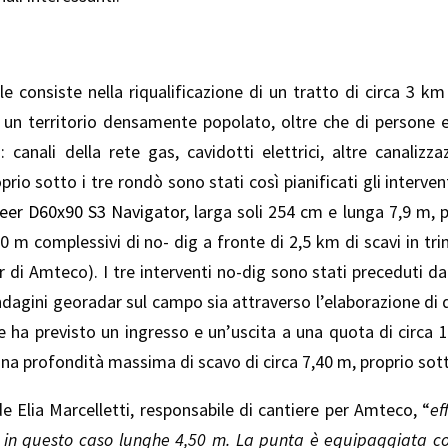
le consiste nella riqualificazione di un tratto di circa 3 km 
 territorio densamente popolato, oltre che di persone e r
canali della rete gas, cavidotti elettrici, altre canalizzaz
rio sotto i tre rondò sono stati così pianificati gli interven
eer D60x90 S3 Navigator
, larga soli 254 cm e lunga 7,9 m, 
0 m complessivi di no- dig a fronte di 2,5 km di scavi in trin
ner di Amteco). I tre interventi no-dig sono stati preceduti d
ndagini georadar sul campo sia attraverso l’elaborazione di
, che ha previsto un ingresso e un’uscita a una quota di circa
a profondità massima di scavo di circa 7,40 m, proprio sotto
 Elia Marcelletti, responsabile di cantiere per Amteco, “
ef
e in questo caso lunghe 4,50 m. La punta è equipaggiata c