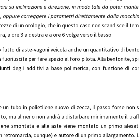
azioni su inclinazione e direzione, in modo tale da poter man
tto, oppure correggere i parametri direttamente dalla macchi
ttezze di un orologio, che in questo caso non scandisce il 
tra, a ore 3 a destra e a ore 6 volge verso il basso.
 fatto di aste-vagoni veicola anche un quantitativo di bent
 fuoriuscita per fare spazio al foro pilota. Alla bentonite, s
iunti degli additivi a base polimerica, con funzione di c
e un tubo in polietilene nuovo di zecca, il passo forse non 
rto, ma almeno non andrà a disturbare minimamente il traffi
a viene smontata e alle aste viene montato un primo alesa
n retromarcia, dunque) e autore di un primo allargamento. U