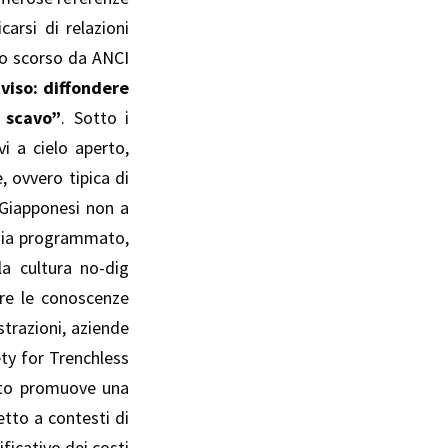
carsi di relazioni
rzo scorso da
ANCI
iviso: diffondere
 scavo”
. Sotto i
vi a cielo aperto,
, ovvero tipica di
 Giapponesi non a
 sia programmato,
la cultura no-dig
ere le conoscenze
strazioni, aziende
iety for Trenchless
atto promuove una
etto a contesti di
ficativo dei costi