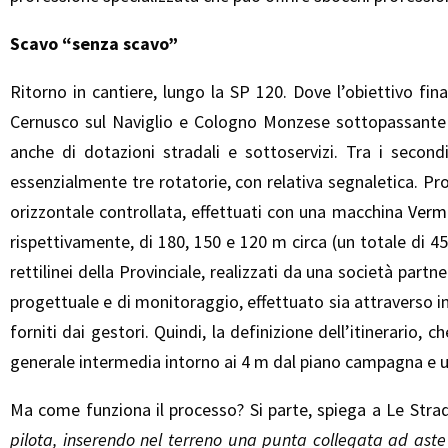
Scavo “senza scavo”
Ritorno in cantiere, lungo la SP 120. Dove l’obiettivo fina
Cernusco sul Naviglio e Cologno Monzese sottopassante un
anche di dotazioni stradali e sottoservizi. Tra i secondi: 
essenzialmente tre rotatorie, con relativa segnaletica. Prop
orizzontale controllata, effettuati con una macchina
Verm
rispettivamente, di 180, 150 e 120 m circa (un totale di 45
rettilinei della Provinciale, realizzati da una società part
progettuale e di monitoraggio, effettuato sia attraverso i
forniti dai gestori. Quindi, la definizione dell’itinerario
generale intermedia intorno ai 4 m dal piano campagna e un
Ma come funziona il processo? Si parte, spiega a Le Strade
pilota, inserendo nel terreno una punta collegata ad ast