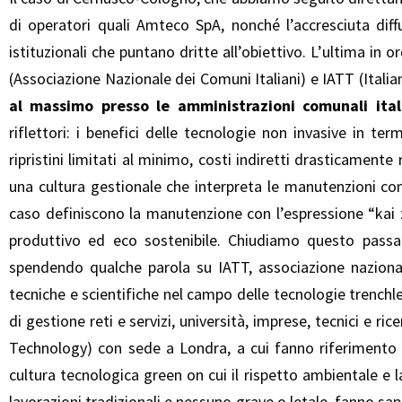
di operatori quali Amteco SpA, nonché l’accresciuta diffu
istituzionali che puntano dritte all’obiettivo. L’ultima in
(Associazione Nazionale dei Comuni Italiani) e
IATT
(Itali
al massimo presso le amministrazioni comunali ita
riflettori: i benefici delle tecnologie non invasive in t
ripristini limitati al minimo, costi indiretti drasticament
una cultura gestionale che interpreta le manutenzioni co
caso definiscono la manutenzione con l’espressione “kai 
produttivo ed eco sostenibile. Chiudiamo questo passagg
spendendo qualche parola su IATT, associazione naziona
tecniche e scientifiche nel campo delle tecnologie trenchl
di gestione reti e servizi, università, imprese, tecnici e ric
Technology) con sede a Londra, a cui fanno riferimento 
cultura tecnologica green on cui il rispetto ambientale e 
lavorazioni tradizionali e nessuno grave o letale, fanno sap