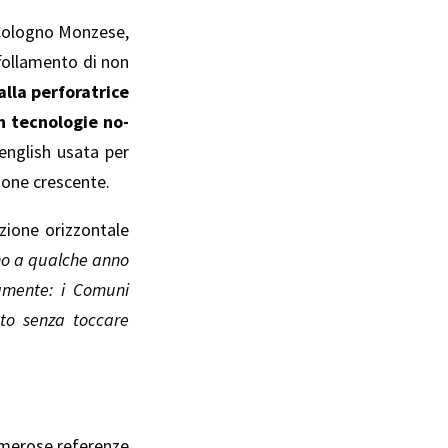
-Cologno Monzese,
ffollamento di non
alla perforatrice
on tecnologie no-
english usata per
ione crescente.
lazione orizzontale
fino a qualche anno
amente: i Comuni
nto senza toccare
umerose referenze