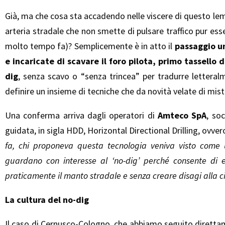
Già, ma che cosa sta accadendo nelle viscere di questo l
arteria stradale che non smette di pulsare traffico pur ess
molto tempo fa)? Semplicemente è in atto il
passaggio un
e incaricate di scavare il foro pilota, primo tassello
dig
, senza scavo o “senza trincea” per tradurre letteral
definire un insieme di tecniche che da novità velate di mis
Una conferma arriva dagli operatori di
Amteco SpA
, soc
guidata, in sigla HDD, Horizontal Directional Drilling, ovve
fa, chi proponeva questa tecnologia veniva visto come
guardano con interesse al ‘no-dig’ perché consente di 
praticamente il manto stradale e senza creare disagi alla c
La cultura del no-dig
Il caso di Cernusco-Cologno, che abbiamo seguito diretta