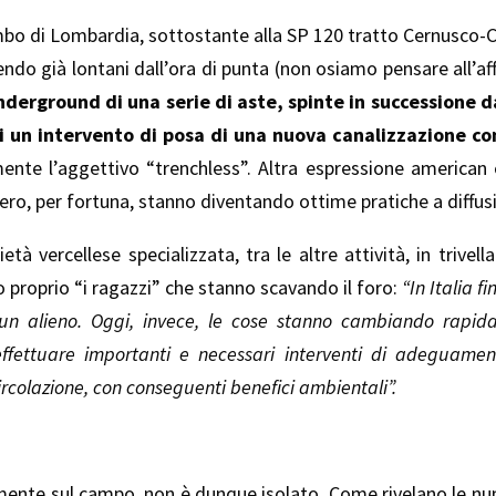
embo di Lombardia, sottostante alla SP 120 tratto Cernusco
endo già lontani dall’ora di punta (non osiamo pensare all’a
derground di una serie di aste, spinte in successione d
 di un intervento di posa di una nuova canalizzazione c
mente l’aggettivo “trenchless”. Altra espressione american 
tero, per fortuna, stanno diventando ottime pratiche a diffus
ietà vercellese specializzata, tra le altre attività, in trivel
ro proprio “i ragazzi” che stanno scavando il foro:
“In Italia 
 un alieno. Oggi, invece, le cose stanno cambiando rapid
effettuare importanti e necessari interventi di adeguame
ircolazione, con conseguenti benefici ambientali”.
mente sul campo, non è dunque isolato. Come rivelano le n