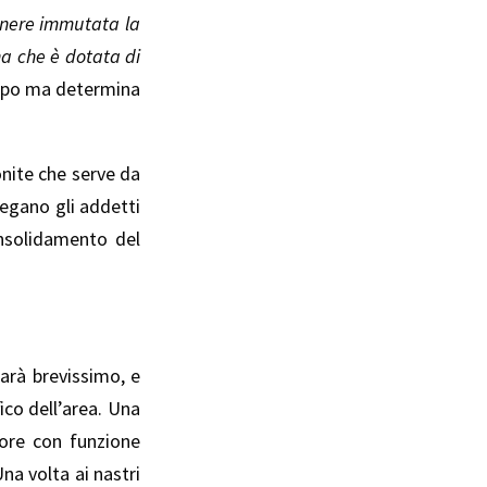
tenere immutata la
na che è dotata di
tempo ma determina
onite che serve da
piegano gli addetti
onsolidamento del
sarà brevissimo, e
co dell’area. Una
tore con funzione
na volta ai nastri