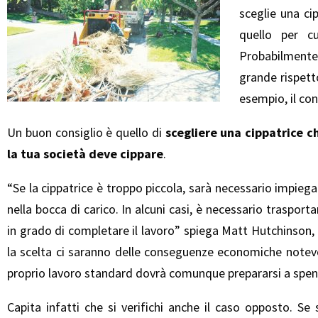
sceglie una ci
quello per c
Probabilmente s
grande rispetto
esempio, il co
Un buon consiglio è quello di
scegliere una cippatrice c
la tua società deve cippare
.
“Se la cippatrice è troppo piccola, sarà necessario impiega
nella bocca di carico. In alcuni casi, è necessario traspo
in grado di completare il lavoro” spiega Matt Hutchinson,
la scelta ci saranno delle conseguenze economiche notevo
proprio lavoro standard dovrà comunque prepararsi a spend
Capita infatti che si verifichi anche il caso opposto. S