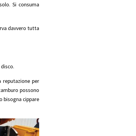
 solo. Si consuma
erva davvero tutta
 disco.
a reputazione per
 a tamburo possono
do bisogna cippare