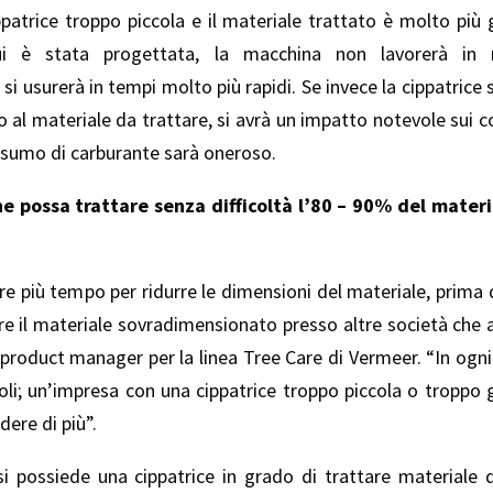
ppatrice troppo piccola e il materiale trattato è molto più
ui è stata progettata, la macchina non lavorerà in m
i usurerà in tempi molto più rapidi. Se invece la cippatrice 
 al materiale da trattare, si avrà un impatto notevole sui co
nsumo di carburante sarà oneroso.
he possa trattare senza difficoltà l’80 – 90% del materi
re più tempo per ridurre le dimensioni del materiale, prima d
rtare il materiale sovradimensionato presso altre società ch
 product manager per la linea Tree Care di Vermeer. “In ogn
li; un’impresa con una cippatrice troppo piccola o troppo g
ere di più”.
e si possiede una cippatrice in grado di trattare materiale