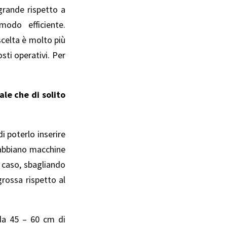
 grande rispetto a
odo efficiente.
scelta è molto più
sti operativi. Per
ale che di solito
i poterlo inserire
e abbiano macchine
i caso, sbagliando
rossa rispetto al
 da 45 – 60 cm di