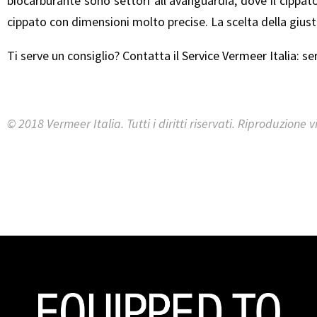
biocarburante sono settori all’avanguardia, dove il cippato
cippato con dimensioni molto precise. La scelta della giust
Ti serve un consiglio? Contatta il
Service Vermeer Italia
:
se
© 2018 Vermeer Italia. Tutti i diritti riservati. Riproduzione v