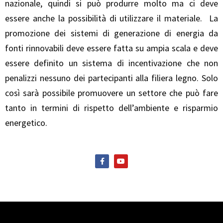
nazionale, quindi si può produrre molto ma ci deve
essere anche la possibilità di utilizzare il materiale. La
promozione dei sistemi di generazione di energia da
fonti rinnovabili deve essere fatta su ampia scala e deve
essere definito un sistema di incentivazione che non
penalizzi nessuno dei partecipanti alla filiera legno. Solo
così sarà possibile promuovere un settore che può fare
tanto in termini di rispetto dell’ambiente e risparmio
energetico.
F
Y
a
o
c
u
e
t
b
u
o
b
o
e
k
-
f