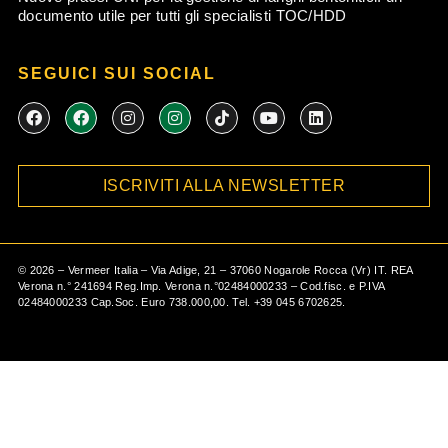
documento utile per tutti gli specialisti TOC/HDD
SEGUICI SUI SOCIAL
F
F
I
I
T
Y
L
a
a
n
n
i
o
i
c
c
s
s
k
u
n
e
e
t
t
t
t
k
b
b
a
a
o
u
e
ISCRIVITI ALLA NEWSLETTER
o
o
g
g
k
b
d
o
o
r
r
e
i
k
k
a
a
n
m
m
©
2026
– Vermeer Italia – Via Adige, 21 – 37060 Nogarole Rocca (Vr) IT. REA
Verona n.° 241694 Reg.Imp. Verona n.°02484000233 – Cod.fisc. e P.IVA
02484000233 Cap.Soc. Euro 738.000,00. Tel.
+39 045 6702625
.