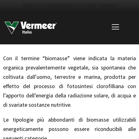
Vai
contenuto
NOLEGGIO
USATO
CURA DEL VERDE
al
contenuto
Con il termine “biomasse” viene indicata la materia
organica prevalentemente vegetale, sia spontanea che
coltivata dall’uomo, terrestre e marina, prodotta per
effetto del processo di fotosintesi clorofilliana con
l’apporto dell’energia della radiazione solare, di acqua e
di svariate sostanze nutritive.
Le tipologie più abbondanti di biomasse utilizzabili
energeticamente possono essere riconducibili alle
seguenti categorie