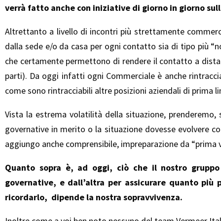
verrà fatto anche con iniziative di giorno in giorno sul
Altrettanto a livello di incontri più strettamente commerc
dalla sede e/o da casa per ogni contatto sia di tipo più “n
che certamente permettono di rendere il contatto a distan
parti). Da oggi infatti ogni Commerciale è anche rintracci
come sono rintracciabili altre posizioni aziendali di prima 
Vista la estrema volatilità della situazione, prenderemo
governative in merito o la situazione dovesse evolvere c
aggiungo anche comprensibile, impreparazione da “prima v
Quanto sopra è, ad oggi, ciò che il nostro grupp
governative, e dall’altra per assicurare quanto più 
ricordarlo, dipende la nostra sopravvivenza.
Inoltre come a voi ben noto nessuno del team Vermeer Italia