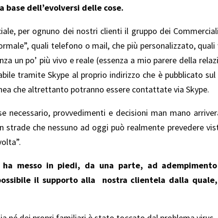
la base dell’evolversi delle cose.
iale, per ognuno dei nostri clienti il gruppo dei Commercial
ormale”, quali telefono o mail, che più personalizzato, qual
za un po’ più vivo e reale (essenza a mio parere della rela
abile tramite Skype al proprio indirizzo che è
pubblicato sul
linea che altrettanto potranno essere contattate via Skype.
, se necessario, provvedimenti e decisioni man mano arriver
on strade che nessuno ad oggi può realmente prevedere vist
olta”.
o ha messo in piedi, da una parte, ad adempimento 
possibile il supporto alla nostra clientela dalla qual
 né dei propri familiari è stato toccato dal problema virus.