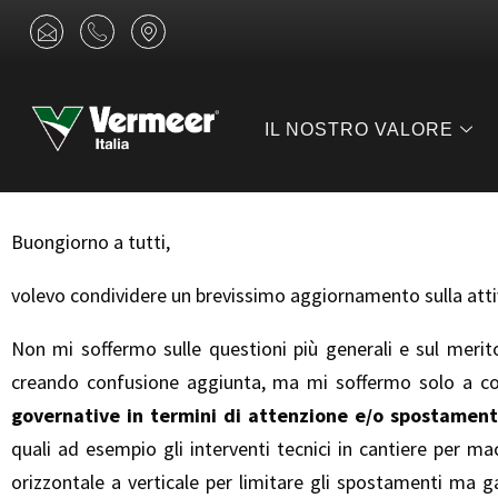
Vai
contenuto
I
I
I
c
c
c
al
o
o
o
n
n
n
contenuto
-
-
-
e
p
m
IL NOSTRO VALORE
n
h
a
v
o
p
e
n
-
l
e
m
o
-
a
p
c
r
Buongiorno a tutti,
e
a
k
3
l
e
l
r
volevo condividere un brevissimo aggiornamento sulla attivi
1
Non mi soffermo sulle questioni più generali e sul merit
creando confusione aggiunta, ma mi soffermo solo a 
governative in termini di attenzione e/o spostament
quali ad esempio gli interventi tecnici in cantiere per 
orizzontale a verticale per limitare gli spostamenti ma g