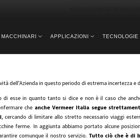
NOLEGGIO
USATO
CURA D
MACCHINARI
APPLICAZIONI
TECNOLOGIE
tà dell’Azienda in questo periodo di estrema incertezza e di
o di esse in quanto tanto si dice e non è il caso che anch
confermare che
anche Vermeer Italia segue strettamente
i
, cercando di limitare allo stretto necessario viaggi ester
macchine ferme. In aggiunta abbiamo portato alcune posizion
arantire comunque il nostro servizio.
Tutto ciò che è di 