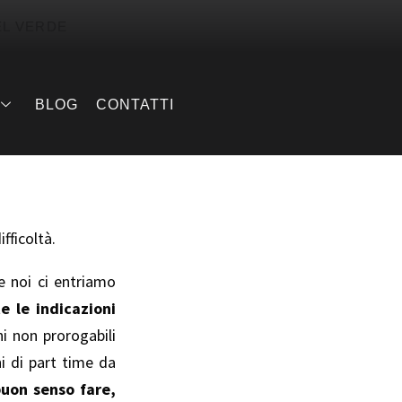
EL VERDE
BLOG
CONTATTI
fficoltà.
e noi ci entriamo
 le indicazioni
ni non prorogabili
i di part time da
buon senso fare,