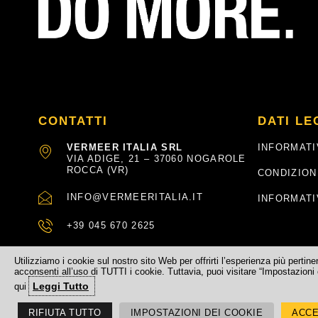
CONTATTI
DATI LE
VERMEER ITALIA SRL
INFORMATI
VIA ADIGE, 21 – 37060 NOGAROLE
ROCCA (VR)
CONDIZION
INFO@VERMEERITALIA.IT
INFORMATI
+39 045 670 2625
Utilizziamo i cookie sul nostro sito Web per offrirti l’esperienza più pertin
acconsenti all’uso di TUTTI i cookie. Tuttavia, puoi visitare “Impostazioni 
Leggi Tutto
qui
©
2026
– Vermeer Italia – Via Adige, 21 – 37060 Nogarole Rocca (
RIFIUTA TUTTO
IMPOSTAZIONI DEI COOKIE
ACCE