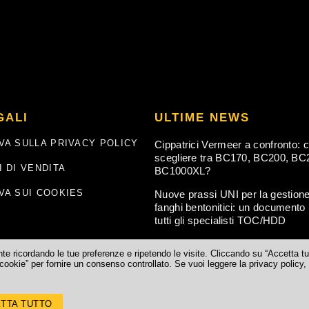
GALI
ULTIME NEWS
VA SULLA PRIVACY POLICY
Cippatrici Vermeer a confronto: 
scegliere tra BC170, BC200, BC
I DI VENDITA
BC1000XL?
VA SUI COOKIES
Nuove prassi UNI per la gestione
fanghi bentonitici: un documento u
tutti gli specialisti TOC/HDD
ente ricordando le tue preferenze e ripetendo le visite. Cliccando su “Accetta tu
cookie” per fornire un consenso controllato. Se vuoi leggere la privacy policy,
Vr) IT. REA Verona n.° 241694 Reg.Imp. Verona n.°02484000233 – Cod.fisc. e 
TTA TUTTO