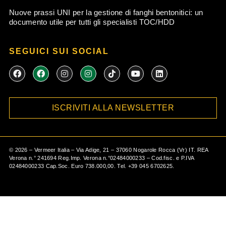
Nuove prassi UNI per la gestione di fanghi bentonitici: un
documento utile per tutti gli specialisti TOC/HDD
SEGUICI SUI SOCIAL
F
F
I
I
T
Y
L
a
a
n
n
i
o
i
c
c
s
s
k
u
n
e
e
t
t
t
t
k
b
b
a
a
o
u
e
ISCRIVITI ALLA NEWSLETTER
o
o
g
g
k
b
d
o
o
r
r
e
i
k
k
a
a
n
m
m
©
2026
– Vermeer Italia – Via Adige, 21 – 37060 Nogarole Rocca (Vr) IT. REA
Verona n.° 241694 Reg.Imp. Verona n.°02484000233 – Cod.fisc. e P.IVA
02484000233 Cap.Soc. Euro 738.000,00. Tel.
+39 045 6702625
.